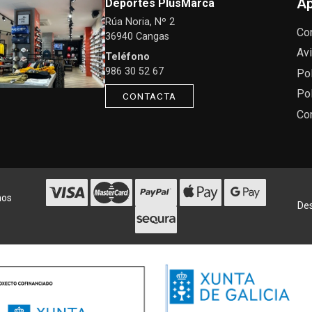
Ap
Deportes PlusMarca
Rúa Noria, Nº 2
Co
36940 Cangas
Avi
Teléfono
986 30 52 67
Pol
Pol
CONTACTA
Co
hos
Des