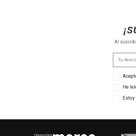
¡S
Al suscri
Acepto
He leí
Estoy 