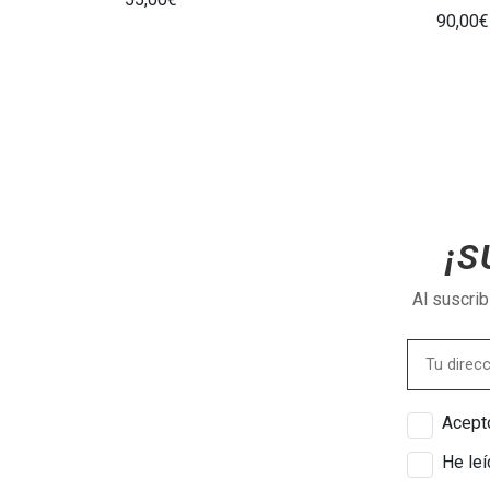
90,00€
¡S
Al suscri
Acepto
He leí