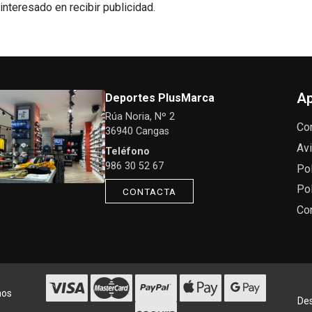
interesado en recibir publicidad.
Ap
Deportes PlusMarca
Rúa Noria, Nº 2
Co
36940 Cangas
Avi
Teléfono
986 30 52 67
Pol
Pol
CONTACTA
Co
hos
Des