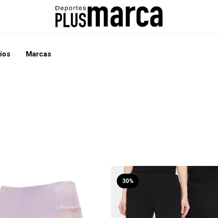
ios
Marcas
30%