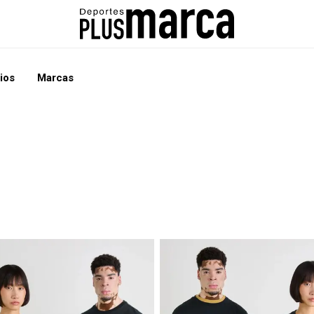
ios
Marcas