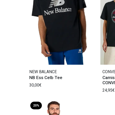
NEW BALANCE
CONV
NB Ess Celb Tee
Camis
CONV
30,00€
24,95€
20%