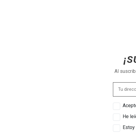
¡S
Al suscri
Acepto
He leí
Estoy 