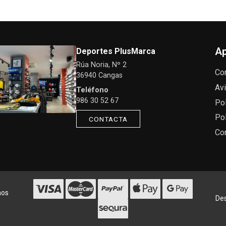
Ap
Deportes PlusMarca
Rúa Noria, Nº 2
Co
36940 Cangas
Avi
Teléfono
986 30 52 67
Pol
Pol
CONTACTA
Co
hos
Des