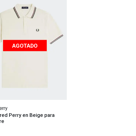
AGOTADO
erry
red Perry en Beige para
re