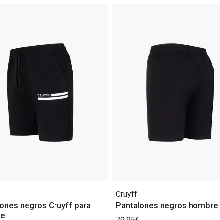
Cruyff
ones negros Cruyff para
Pantalones negros hombre 
re
79,95€