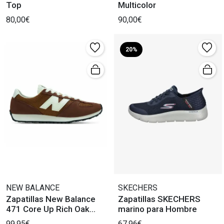
Top
Multicolor
80,00€
90,00€
20%
NEW BALANCE
SKECHERS
Zapatillas New Balance
Zapatillas SKECHERS
471 Core Up Rich Oak
marino para Hombre
breakfast Tea
99,95€
67,96€