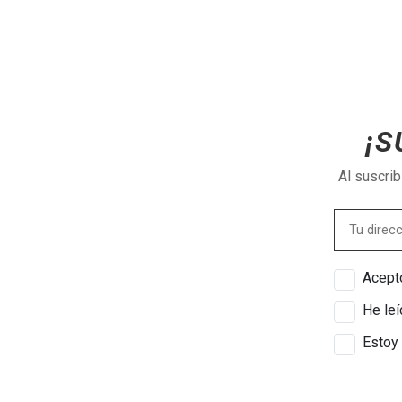
¡S
Al suscri
Acepto
He leí
Estoy 