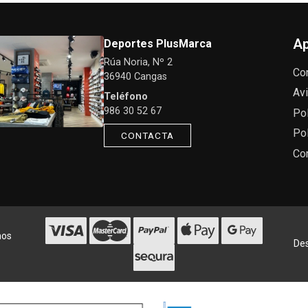
Ap
Deportes PlusMarca
Rúa Noria, Nº 2
Co
36940 Cangas
Avi
Teléfono
986 30 52 67
Pol
Pol
CONTACTA
Co
hos
Des