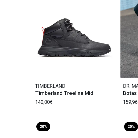
TIMBERLAND
DR. M
Timberland Treeline Mid
Botas 
140,00€
159,96
20%
20%