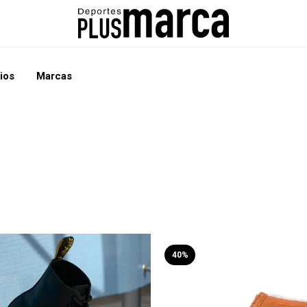
ios
Marcas
40%