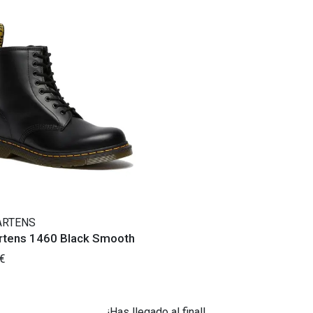
ARTENS
artens 1460 Black Smooth
€
¡Has llegado al final!