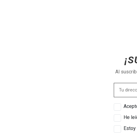
¡S
Al suscri
Acepto
He leí
Estoy 