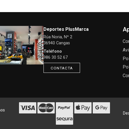
Ap
Deportes PlusMarca
Rúa Noria, Nº 2
Co
36940 Cangas
Avi
Teléfono
986 30 52 67
Pol
Pol
CONTACTA
Co
hos
Des