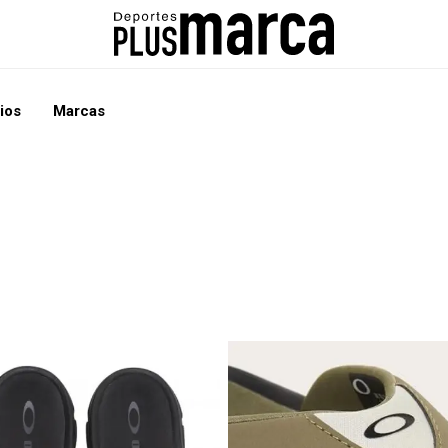
ios
Marcas