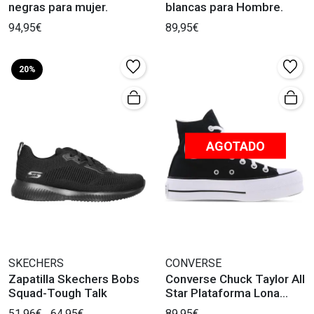
negras para mujer.
blancas para Hombre.
94,95€
89,95€
20%
AGOTADO
SKECHERS
CONVERSE
Zapatilla Skechers Bobs
Converse Chuck Taylor All
Squad-Tough Talk
Star Plataforma Lona
Negra
51,96€
64,95€
89,95€