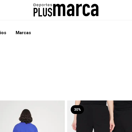
ios
Marcas
30%