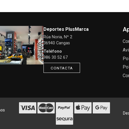
Ap
Deportes PlusMarca
Rúa Noria, Nº 2
Co
36940 Cangas
Avi
Teléfono
986 30 52 67
Pol
Pol
CONTACTA
Co
hos
Des