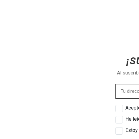
¡S
Al suscri
Acepto
He leí
Estoy 