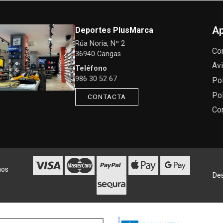
Ap
Deportes PlusMarca
Rúa Noria, Nº 2
Co
36940 Cangas
Avi
Teléfono
986 30 52 67
Pol
Pol
CONTACTA
Co
hos
Des