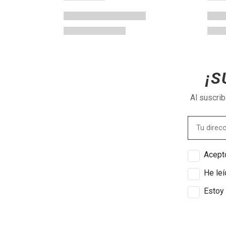
¡S
Al suscri
Acepto
He leí
Estoy 