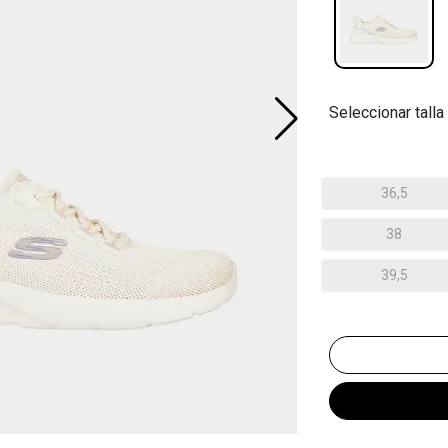
Seleccionar talla
36,5
38
39,5