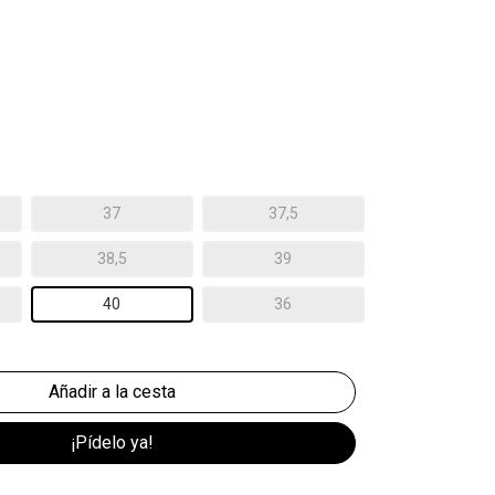
37
37,5
38,5
39
40
36
¡Pídelo ya!