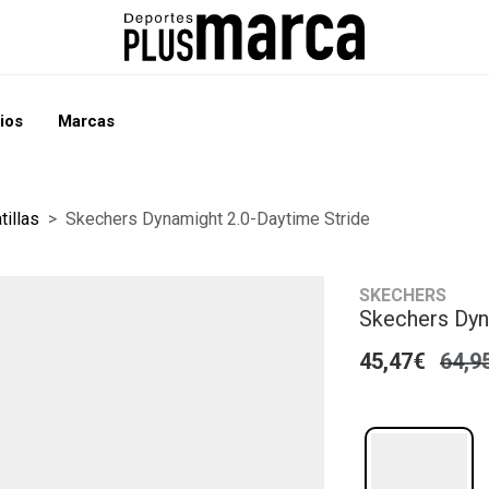
ios
Marcas
tillas
Skechers Dynamight 2.0-Daytime Stride
SKECHERS
Skechers Dyn
45,47€
64,9