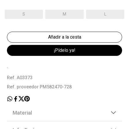
S
M
L
¡Pídelo ya!
.
Ref. A03373
Ref. proveedor PM582470-728
Material