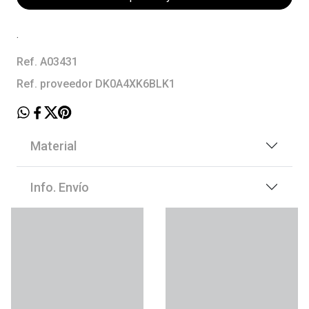
.
Ref. A03431
Ref. proveedor DK0A4XK6BLK1
Material
Info. Envío