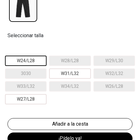
Seleccionar talla
W24/L28
W28/L28
W29/L30
3030
W31/L32
W32/L32
W33/L32
W34/L32
W26/L28
W27/L28
¡Pídelo ya!