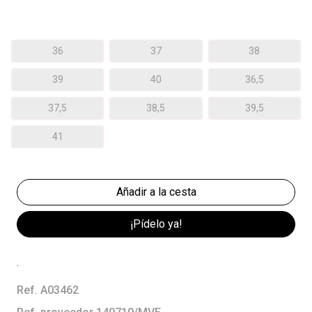
36
37
38
39
40
36,5
37,5
38,5
39,5
41
¡Pídelo ya!
.
Ref. A03462