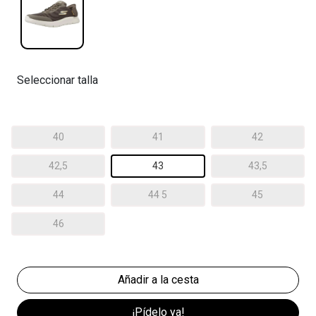
Seleccionar talla
40
41
42
42,5
43
43,5
44
44 5
45
46
¡Pídelo ya!