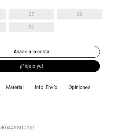
27
28
30
¡Pídelo ya!
Material
Info. Envío
Opiniones
r DK0A4YSGC151