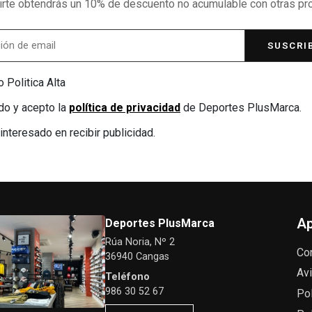
birte obtendrás un 10% de descuento no acumulable con otras p
SUSCRI
 Politica Alta
do y acepto la
política de privacidad
de Deportes PlusMarca.
interesado en recibir publicidad.
Ap
Deportes PlusMarca
Rúa Noria, Nº 2
Co
36940 Cangas
Avi
Teléfono
986 30 52 67
Pol