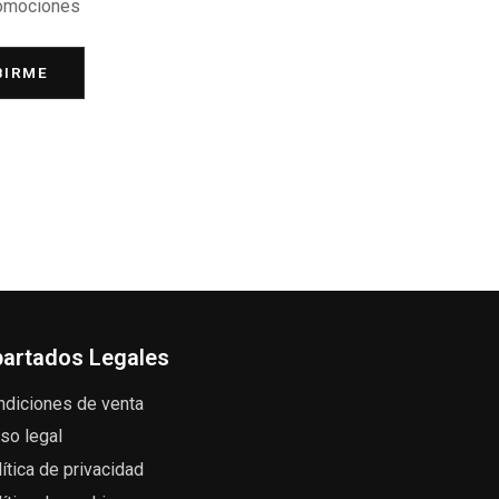
romociones
BIRME
artados Legales
ndiciones de venta
so legal
ítica de privacidad