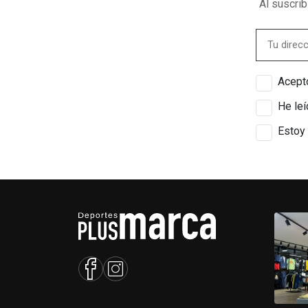
Al suscri
Acepto
He leí
Estoy 