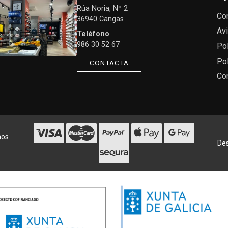
Rúa Noria, Nº 2
Co
36940 Cangas
Avi
Teléfono
986 30 52 67
Pol
Pol
CONTACTA
Co
hos
Des