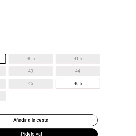
40,5
41,5
43
44
45
46,5
¡Pídelo ya!