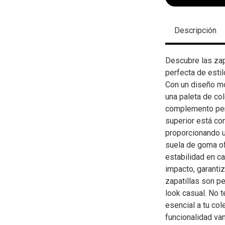
Descripción
Descubre las zap
perfecta de estil
Con un diseño mo
una paleta de col
complemento perf
superior está co
proporcionando un
suela de goma of
estabilidad en c
impacto, garanti
zapatillas son pe
look casual. No t
esencial a tu col
funcionalidad va