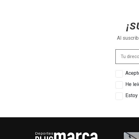
¡S
Al suscri
Acepto
He leí
Estoy 