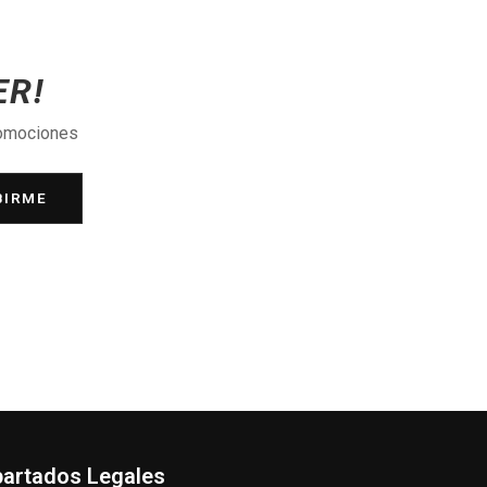
ER!
romociones
BIRME
artados Legales