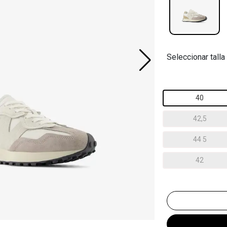
Seleccionar talla
40
42,5
44 5
42