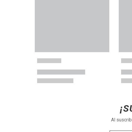
¡S
Al suscri