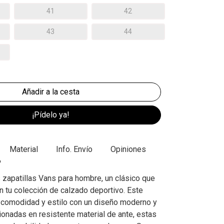
41
42
43
44
¡Pídelo ya!
Material
Info. Envío
Opiniones
zapatillas Vans para hombre, un clásico que
n tu colección de calzado deportivo. Este
comodidad y estilo con un diseño moderno y
ionadas en resistente material de ante, estas