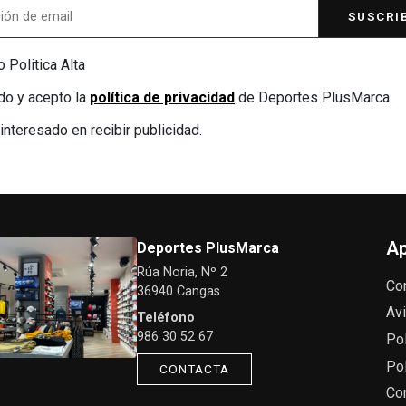
SUSCRI
 Politica Alta
do y acepto la
política de privacidad
de Deportes PlusMarca.
interesado en recibir publicidad.
Ap
Deportes PlusMarca
Rúa Noria, Nº 2
Co
36940 Cangas
Avi
Teléfono
986 30 52 67
Pol
Pol
CONTACTA
Co