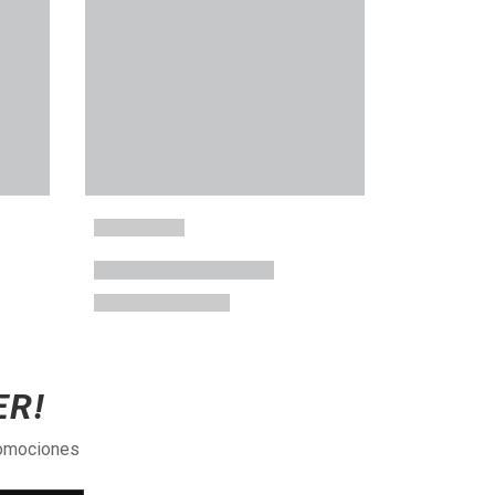
ER!
romociones