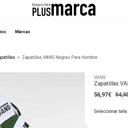
ios
Marcas
patillas
Zapatillas VANS Negras Para Hombre.
VANS
Zapatillas V
56,97€
94,9
Seleccionar talla