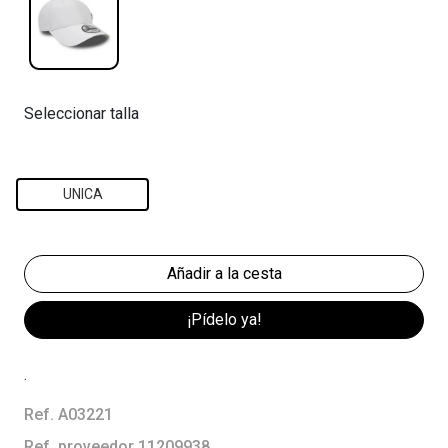
Seleccionar talla
UNICA
¡Pídelo ya!
.
Ref. A03221
Ref. proveedor 11209938