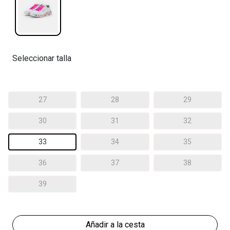
Seleccionar talla
27
28
29
30
31
32
33
34
35
36
37
38
39