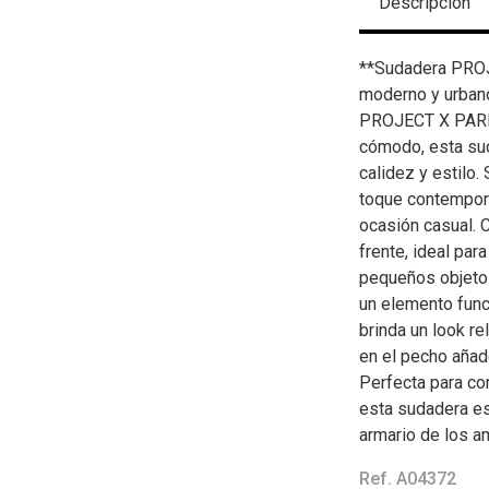
Descripción
**Sudadera PROJ
moderno y urbano
PROJECT X PARIS
cómodo, esta sud
calidez y estilo. 
toque contemporá
ocasión casual. C
frente, ideal pa
pequeños objeto
un elemento funci
brinda un look r
en el pecho añade
Perfecta para co
esta sudadera es 
armario de los a
Ref. A04372