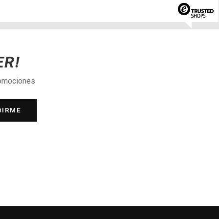
ER!
romociones
BIRME