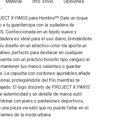
Material
Info. Envío
Opiniones
ECT X PARIS para Hombre** Dale un toque
 a tu guardarropa con la sudadera de
. Confeccionada en un tejido suave y
adera es ideal para el uso diario, brindándote
Su diseño en un atractivo color lila aporta un
neo, perfecto para destacar en cualquier
uenta con un práctico bolsillo tipo canguro al
ra mantener tus manos calientes o guardar
s. La capucha con cordones ajustables añade
onal, protegiéndote del frío mientras te
elajado. El logo discreto de PROJECT X PARIS
 autenticidad y un detalle de marca sutil.
mbinar con jeans o pantalones deportivos,
una pieza versátil que no puede faltar en el
mantes de la moda urbana.