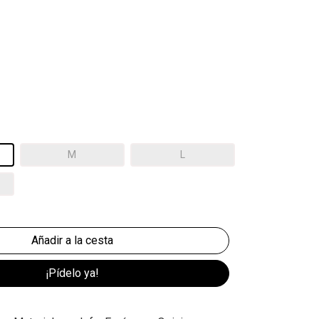
M
L
¡Pídelo ya!