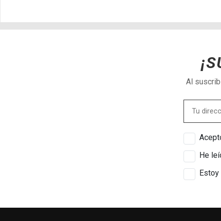
¡S
Al suscri
Acepto
He leí
Estoy 