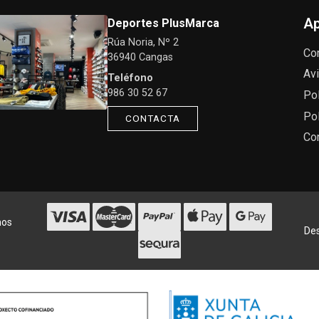
Ap
Deportes PlusMarca
Rúa Noria, Nº 2
Co
36940 Cangas
Avi
Teléfono
986 30 52 67
Pol
Pol
CONTACTA
Co
hos
Des