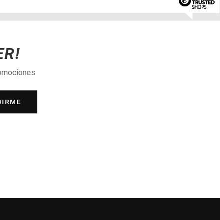
ER!
romociones
BIRME