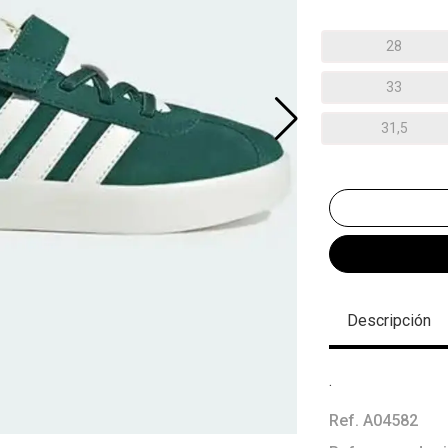
28
33
31,5
Descripción
.
Ref. A04582