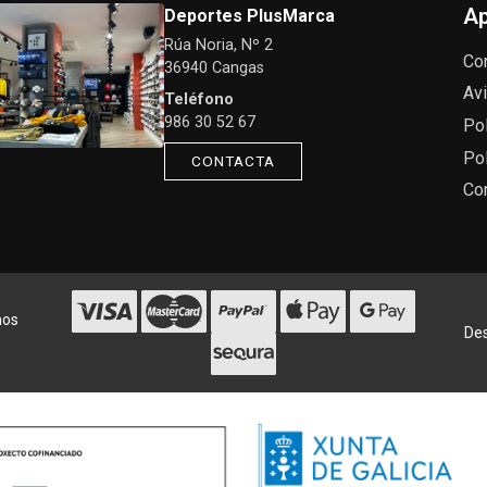
Ap
Deportes PlusMarca
Rúa Noria, Nº 2
Co
36940 Cangas
Avi
Teléfono
986 30 52 67
Pol
Pol
CONTACTA
Co
hos
Des