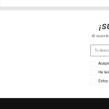
¡S
Al suscri
Acepto
He leí
Estoy 