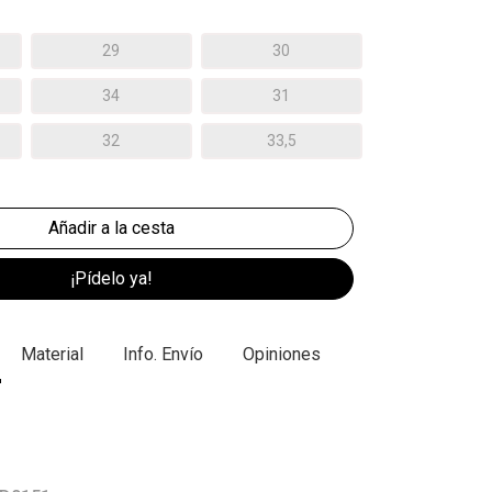
29
30
34
31
32
33,5
¡Pídelo ya!
Material
Info. Envío
Opiniones