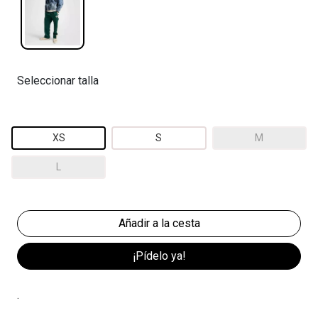
Seleccionar talla
XS
S
M
L
¡Pídelo ya!
.