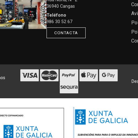
Co
36940 Cangas
Avi
Teléfono
986 30 52 67
Pol
Pol
CONTACTA
Co
hos
Des