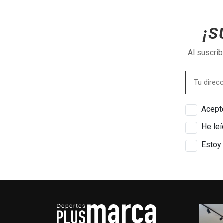
¡S
Al suscri
Acepto
He leí
Estoy 