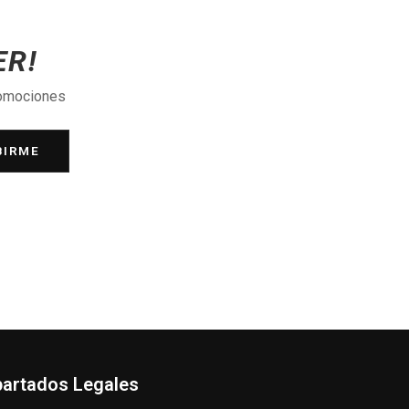
ER!
romociones
BIRME
artados Legales