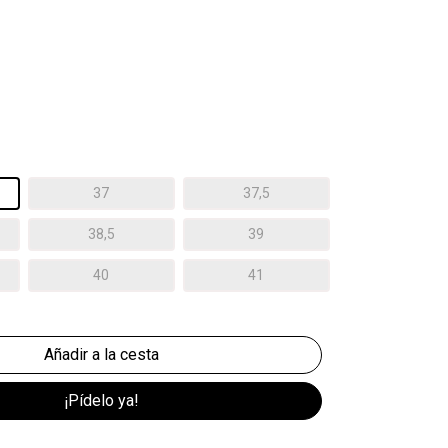
37
37,5
38,5
39
40
41
¡Pídelo ya!