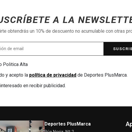
USCRÍBETE A LA NEWSLETT
birte obtendrás un 10% de descuento no acumulable con otras p
SUSCRI
 Politica Alta
do y acepto la
política de privacidad
de Deportes PlusMarca.
interesado en recibir publicidad.
Ap
Deportes PlusMarca
Rúa Noria, Nº 2