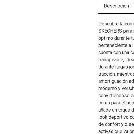
Descripción
Descubre la como
SKECHERS para mu
óptimo durante t
perteneciente a l
cuenta con una co
transpirable, id
durante largas j
tracción, mientra
amortiguación ad
moderno y versáti
convirtiéndose e
como para el uso
añade un toque de
look deportivo c
de confort y dis
activas que valor