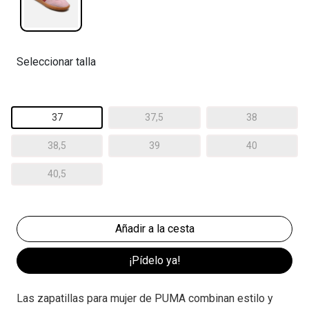
Seleccionar talla
37
37,5
38
38,5
39
40
40,5
¡Pídelo ya!
Las zapatillas para mujer de PUMA combinan estilo y