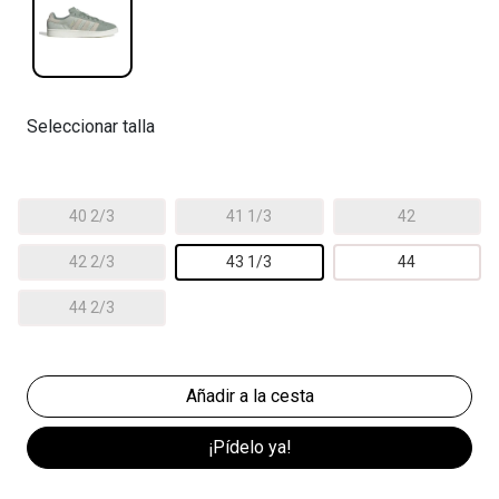
Seleccionar talla
40 2/3
41 1/3
42
42 2/3
43 1/3
44
44 2/3
¡Pídelo ya!