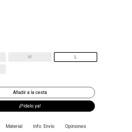
M
L
¡Pídelo ya!
Material
Info. Envío
Opiniones