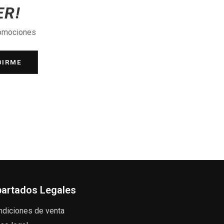
ER!
romociones
BIRME
artados Legales
ndiciones de venta