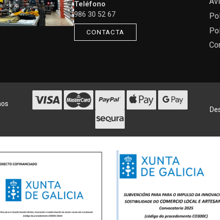
Avi
Teléfono
986 30 52 67
Pol
Pol
CONTACTA
Co
hos
Des