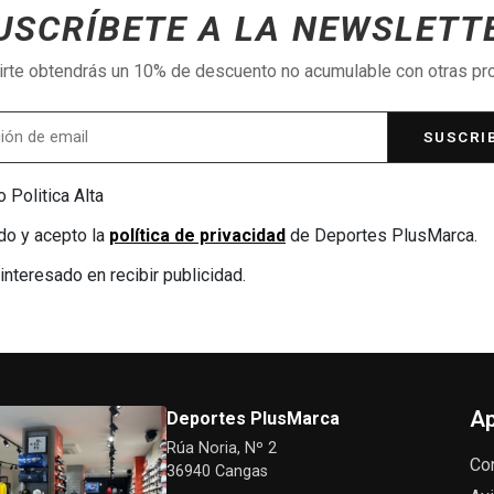
USCRÍBETE A LA NEWSLETT
birte obtendrás un 10% de descuento no acumulable con otras p
SUSCRI
 Politica Alta
do y acepto la
política de privacidad
de Deportes PlusMarca.
interesado en recibir publicidad.
Ap
Deportes PlusMarca
Rúa Noria, Nº 2
Co
36940 Cangas