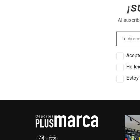
¡S
Al suscri
Acepto
He leí
Estoy 