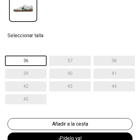
Seleccionar talla
36
37
38
39
40
41
42
43
44
45
¡Pídelo ya!