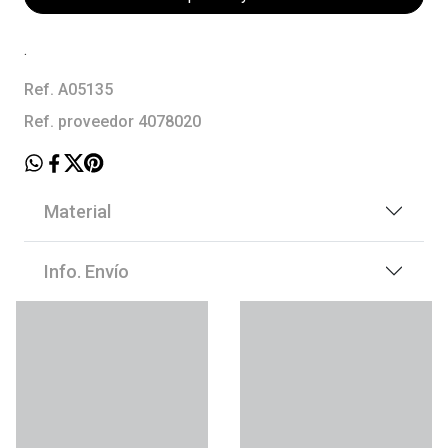
.
Ref. A05135
Ref. proveedor 4078020
Material
Info. Envío