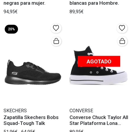
negras para mujer.
blancas para Hombre.
94,95€
89,95€
20%
AGOTADO
SKECHERS
CONVERSE
Zapatilla Skechers Bobs
Converse Chuck Taylor All
Squad-Tough Talk
Star Plataforma Lona
Negra
51,96€
64,95€
89,95€