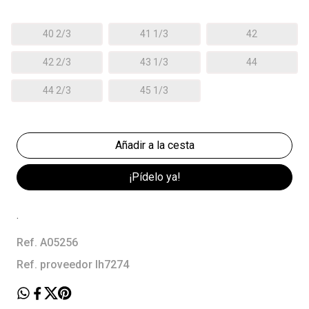
40 2/3
41 1/3
42
42 2/3
43 1/3
44
44 2/3
45 1/3
¡Pídelo ya!
.
Ref. A05256
Ref. proveedor Ih7274