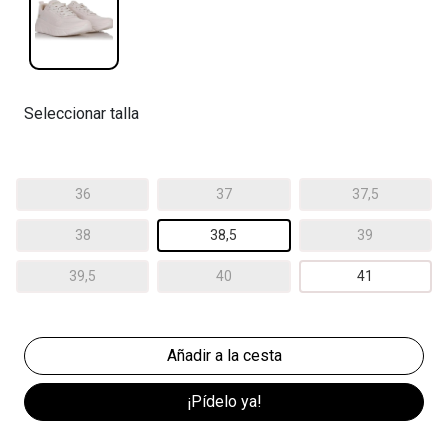
Seleccionar talla
36
37
37,5
38
38,5
39
39,5
40
41
¡Pídelo ya!