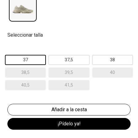
Seleccionar talla
37
37,5
38
38,5
39,5
40
40,5
41,5
¡Pídelo ya!