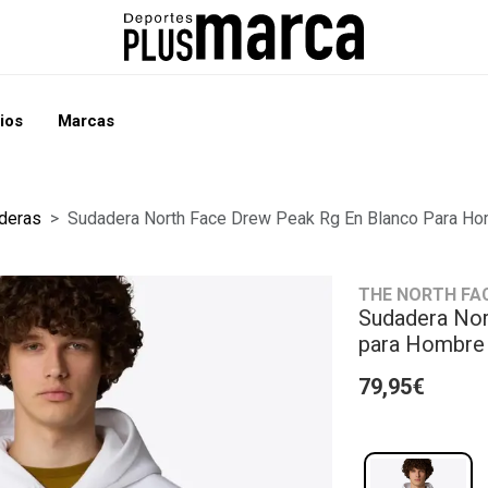
ios
Marcas
deras
Sudadera North Face Drew Peak Rg En Blanco Para H
THE NORTH FA
Sudadera Nor
para Hombre
79,95€