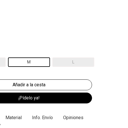
M
L
¡Pídelo ya!
Material
Info. Envío
Opiniones