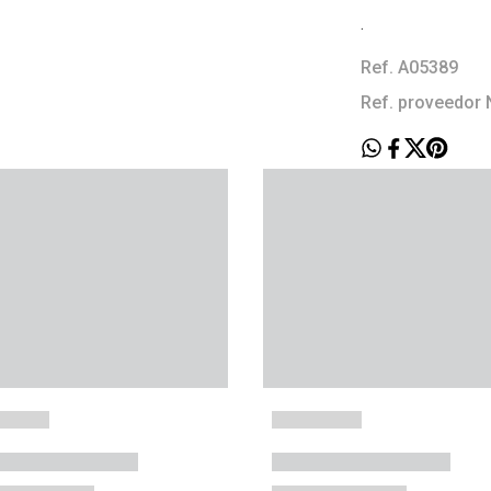
.
Ref. A05389
Ref. proveedo