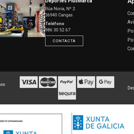
Ap
Deportes PlusMarca
Rúa Noria, Nº 2
Co
36940 Cangas
Avi
Teléfono
986 30 52 67
Pol
Pol
CONTACTA
Co
hos
Des