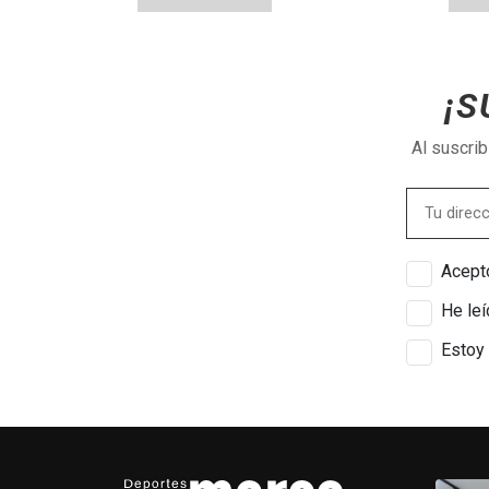
¡S
Al suscri
Acepto
He leí
Estoy 