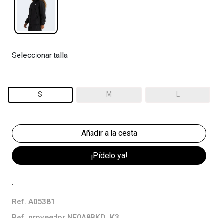
Seleccionar talla
S
M
L
¡Pídelo ya!
.
Ref. A05381
Ref. proveedor NF0A8BKDJK3