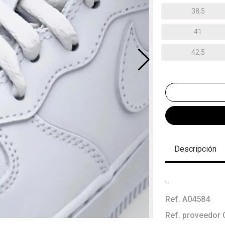
38,5
41
42,5
Descripción
.
Ref. A04584
Ref. proveedor