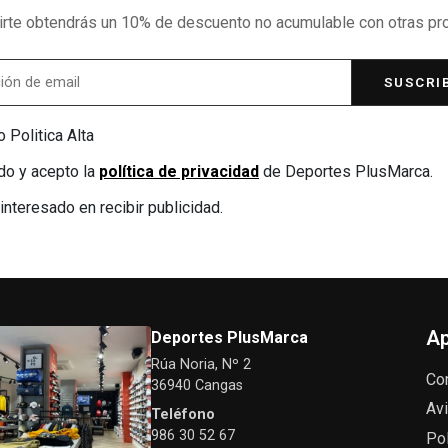
birte obtendrás un 10% de descuento no acumulable con otras p
SUSCRI
 Politica Alta
do y acepto la
política de privacidad
de Deportes PlusMarca.
interesado en recibir publicidad.
Ap
Deportes PlusMarca
Rúa Noria, Nº 2
Co
36940 Cangas
Avi
Teléfono
986 30 52 67
Pol