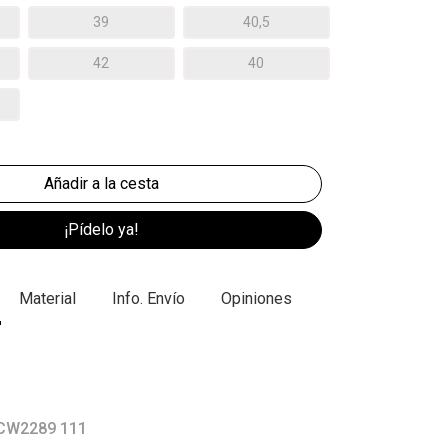
39
40,5
42
40
¡Pídelo ya!
Material
Info. Envío
Opiniones
 CW2289 111