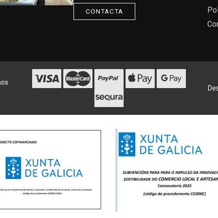
Pol
CONTACTA
Co
hos
Des