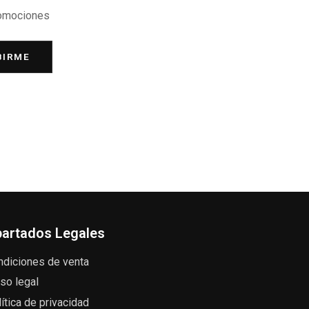
romociones
BIRME
artados Legales
ndiciones de venta
so legal
ítica de privacidad