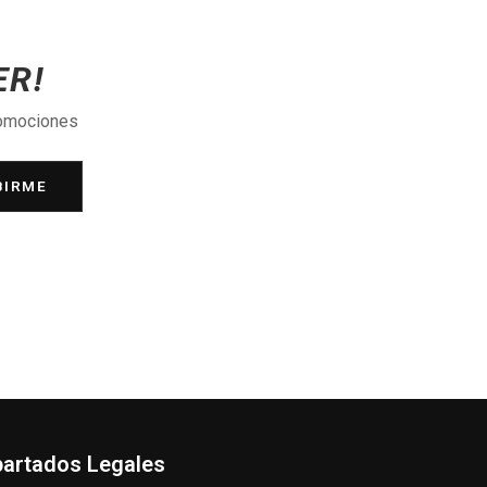
ER!
romociones
BIRME
artados Legales