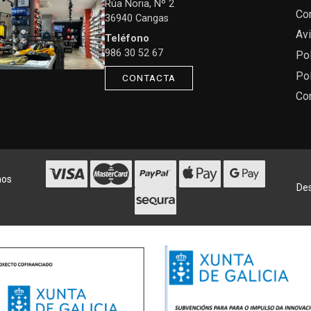
Rúa Noria, Nº 2
Co
36940 Cangas
Avi
Teléfono
986 30 52 67
Pol
Pol
CONTACTA
Co
hos
Des