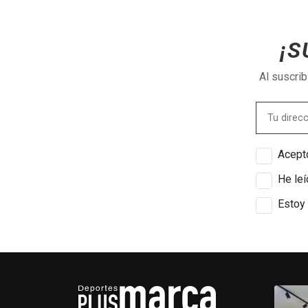
¡S
Al suscri
Acepto
He leí
Estoy 