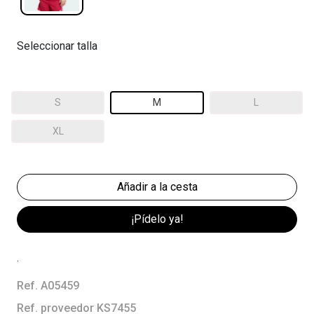
Seleccionar talla
S
M
L
XL
¡Pídelo ya!
.
Ref. A05459
Ref. proveedor KS7455