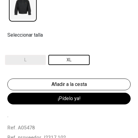
Seleccionar talla
L
XL
¡Pídelo ya!
.
Ref. A05478
Ref. proveedor J2317 102