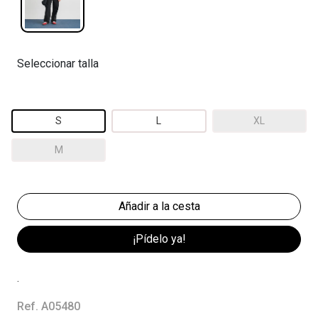
Seleccionar talla
S
L
XL
M
¡Pídelo ya!
.
Ref. A05480