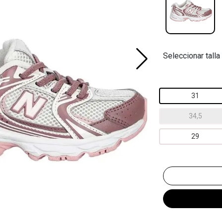
Seleccionar talla
31
34,5
29