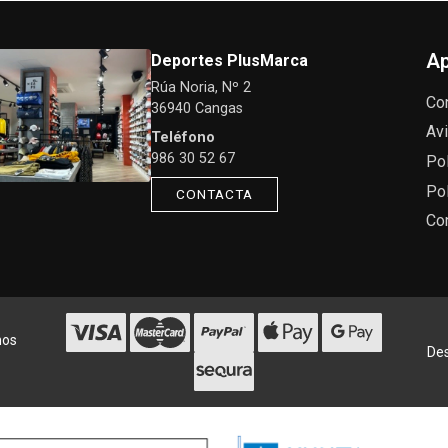
Ap
Deportes PlusMarca
Rúa Noria, Nº 2
Co
36940 Cangas
Avi
Teléfono
986 30 52 67
Pol
Pol
CONTACTA
Co
hos
Des