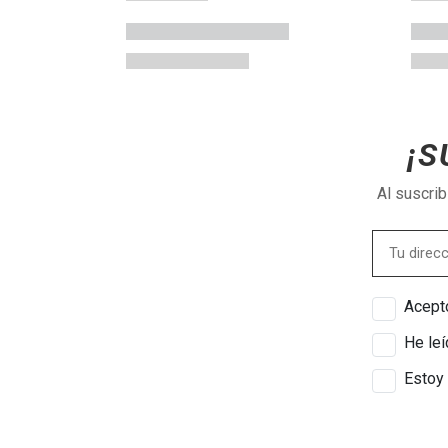
¡S
Al suscri
Acepto
He leí
Estoy 