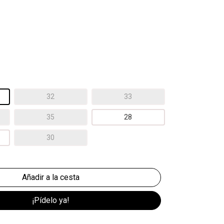
32
33
35
28
30
¡Pídelo ya!