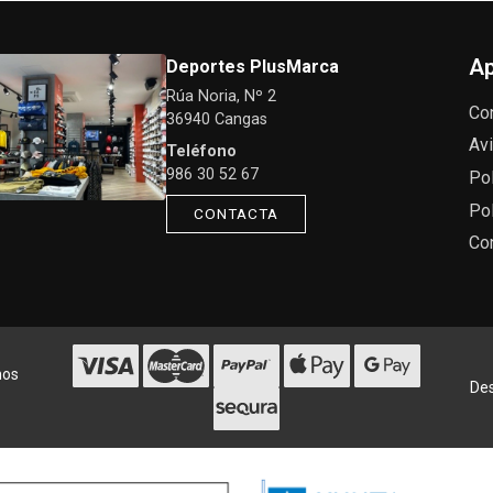
Ap
Deportes PlusMarca
Rúa Noria, Nº 2
Co
36940 Cangas
Avi
Teléfono
986 30 52 67
Pol
Pol
CONTACTA
Co
hos
Des