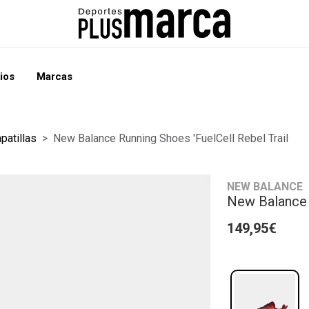
ios
Marcas
patillas
New Balance Running Shoes 'FuelCell Rebel Trail
NEW BALANCE
New Balance R
149,95€