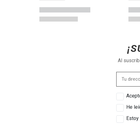
¡S
Al suscri
Acepto
He leí
Estoy 