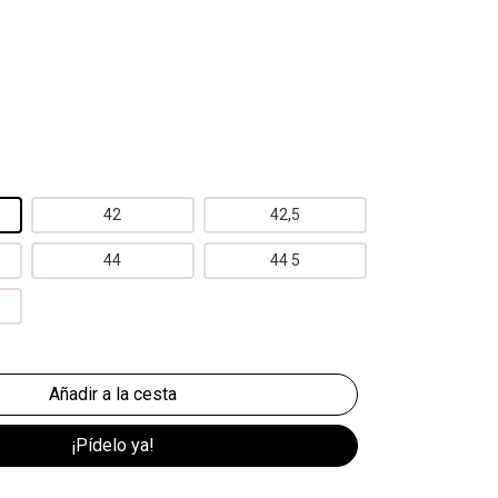
42
42,5
44
44 5
¡Pídelo ya!