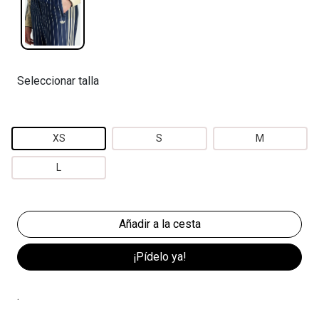
Seleccionar talla
XS
S
M
L
¡Pídelo ya!
.