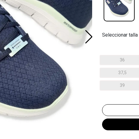
Seleccionar talla
36
37,5
39