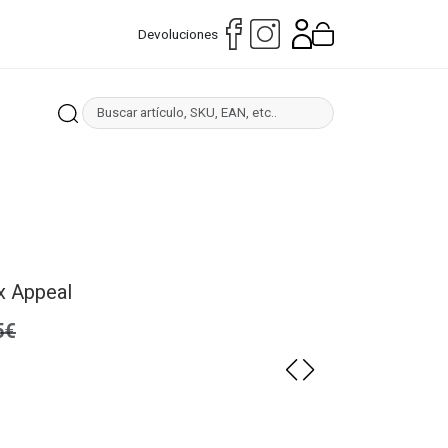
Devoluciones
x Appeal
5€