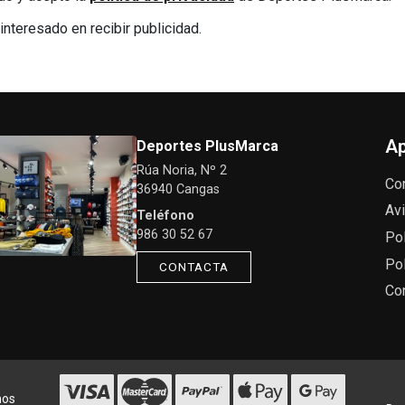
interesado en recibir publicidad.
Ap
Deportes PlusMarca
Rúa Noria, Nº 2
Co
36940 Cangas
Avi
Teléfono
986 30 52 67
Pol
Pol
CONTACTA
Co
hos