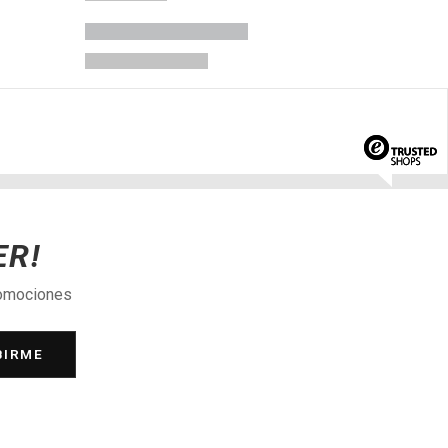
ER!
romociones
BIRME