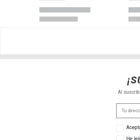
¡S
Al suscri
Acepto
He leí