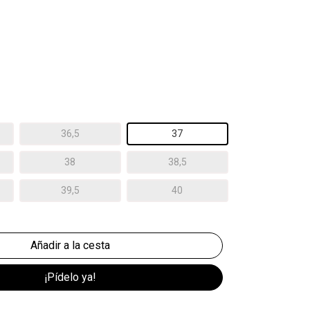
36,5
37
38
38,5
39,5
40
¡Pídelo ya!