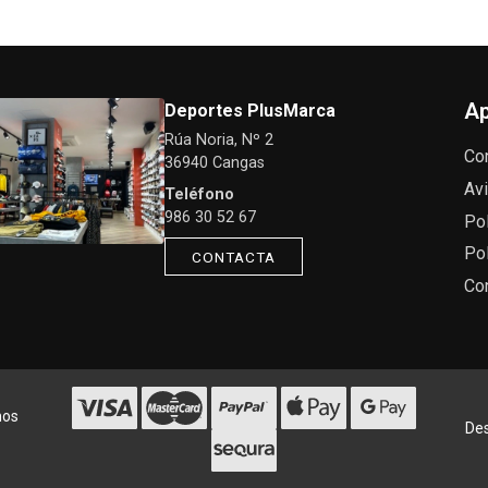
Ap
Deportes PlusMarca
Rúa Noria, Nº 2
Co
36940 Cangas
Avi
Teléfono
986 30 52 67
Pol
Pol
CONTACTA
Co
hos
Des