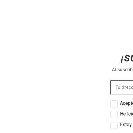
¡S
Al suscri
Acepto
He leí
Estoy 