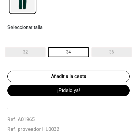
Seleccionar talla
32
34
36
¡Pídelo ya!
.
Ref. A01965
Ref. proveedor HL0032