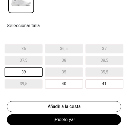
Seleccionar talla
36
36,5
37
37,5
38
38,5
39
35
35,5
39,5
40
41
¡Pídelo ya!