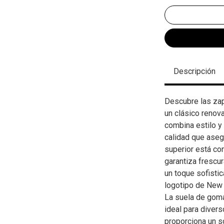
Descripción
Descubre las zap
un clásico renov
combina estilo y
calidad que asegu
superior está con
garantiza frescu
un toque sofisti
logotipo de New 
La suela de goma
ideal para diver
proporciona un s