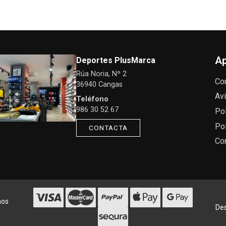
Ap
Deportes PlusMarca
Rúa Noria, Nº 2
Co
36940 Cangas
Avi
Teléfono
986 30 52 67
Pol
Pol
CONTACTA
Co
hos
Des