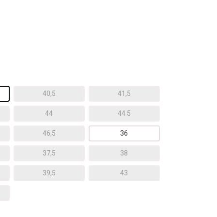
40,5
41,5
44
44 5
46,5
36
37,5
38
39,5
43