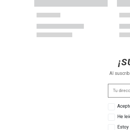
¡S
Al suscri
Acepto
He leí
Estoy 