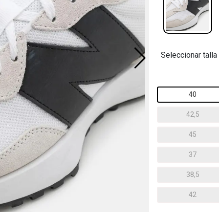
Seleccionar talla
40
42,5
45
37
38,5
42