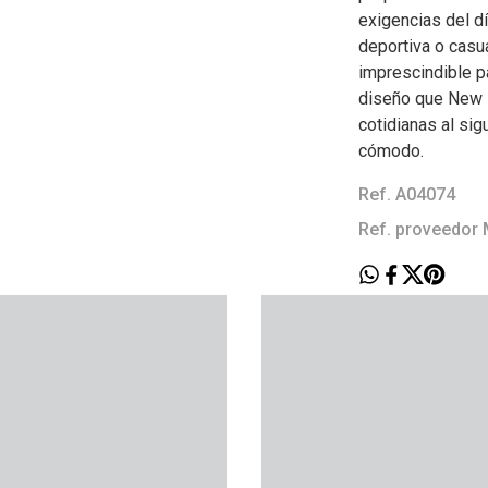
exigencias del dí
deportiva o casua
imprescindible pa
diseño que New B
cotidianas al sig
cómodo.
Ref. A04074
Ref. proveedo