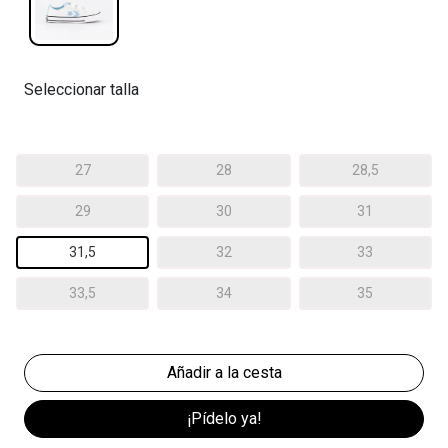
Seleccionar talla
27
28
28,5
29
30
31
31,5
32
33
33,5
34
35
¡Pídelo ya!