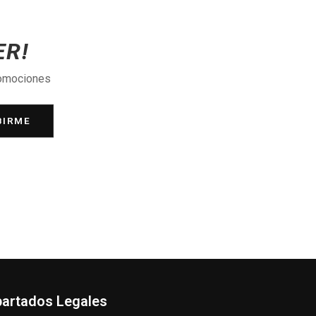
ER!
romociones
BIRME
artados Legales