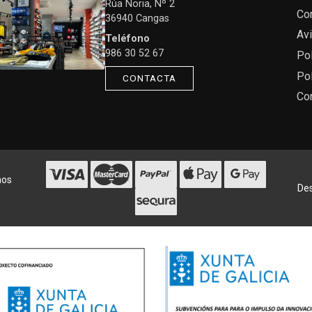
Rúa Noria, Nº 2
Co
36940 Cangas
Avi
Teléfono
986 30 52 67
Pol
Pol
CONTACTA
Co
hos
Des