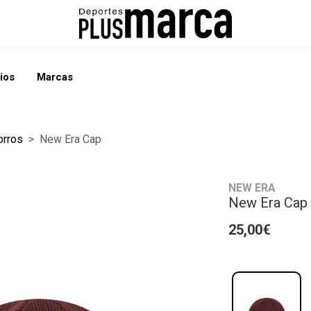
ios
Marcas
orros
New Era Cap
NEW ERA
New Era Cap
25,00€