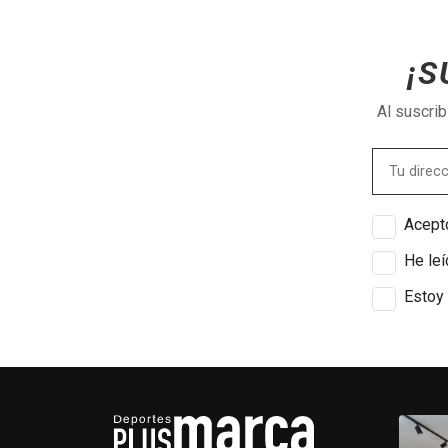
¡S
Al suscri
Acepto
He leí
Estoy 