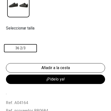
Seleccionar talla
36 2/3
¡Pídelo ya!
.
Ref. A04164
Ref. proveedor BB0684